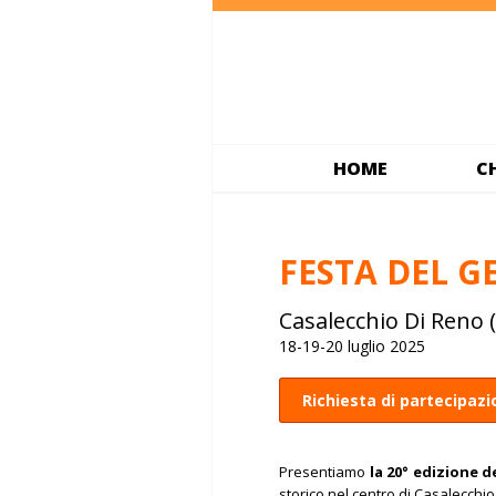
HOME
C
FESTA DEL G
Casalecchio Di Reno 
18-19-20 luglio 2025
Richiesta di partecipaz
Presentiamo
l
a 20° edizione d
storico nel centro di Casalecchio