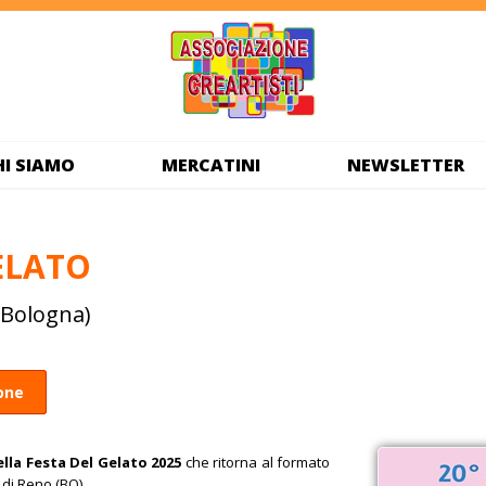
HI SIAMO
MERCATINI
NEWSLETTER
ELATO
(Bologna)
ione
ella Festa Del Gelato 2025
che ritorna al formato
 di Reno (BO).