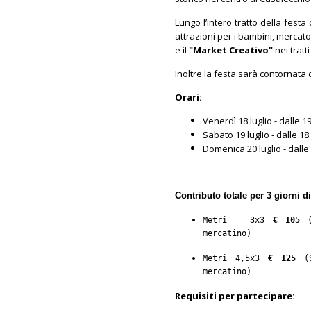
Lungo l’intero tratto della festa
attrazioni per i bambini, mercat
e il
"Market Creativo"
nei tratt
Inoltre la festa sarà contornata 
Orari:
Venerdì 18 luglio - dalle 19
Sabato 19 luglio - dalle 18
Domenica 20 luglio - dalle 
Contributo totale per 3 giorni d
Metri   3x3 
€ 105 
mercatino)
Metri 4,5x3 
€ 125
(
mercatino)
Requisiti per partecipare: